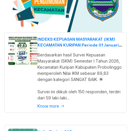
INDEKS KEPUASAN MASYARAKAT (IKM)
KECAMATAN KURIPAN Periode 01 Januari –
30 Juni 2026
Berdasarkan hasil Survei Kepuasan
Masyarakat (SKM) Semester I Tahun 2026,
Kecamatan Kuripan Kabupaten Probolinggo
memperoleh Nilai IKM sebesar 89,83
dengan kategori SANGAT BAIK. 🌟
Survei ini diikuti oleh 150 responden, terdiri
dari 59 laki-laki...
Know more